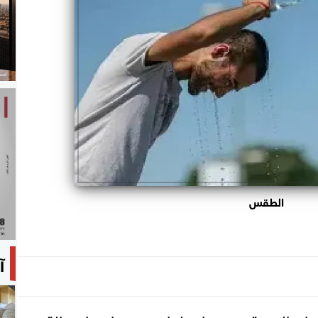
الطقس
آ