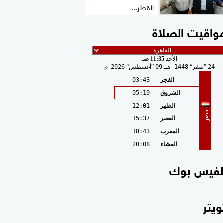
القطار...
واقيت الصلاة
الأحد
11:35 صـ
24
صفر
1448 هـ
09
أغسطس
2026 م
الفجر
03:43
الشروق
05:19
الظهر
12:01
مصر
العصر
15:37
المغرب
18:43
العشاء
20:08
لفيس بوك
ويتر