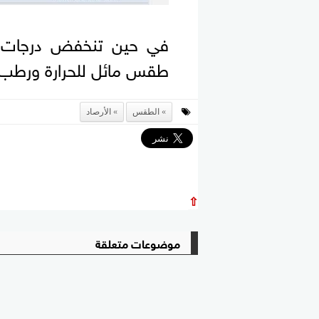
في حين تنخفض درجات الح
طقس مائل للحرارة ورطب ع
الطقس
الأرصاد
⇧
موضوعات متعلقة