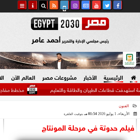
أحمد عامر
رئيس مجلسي الإدارة والتحرير
الرئيسية
الأخبار
مشروعات مصر
العالم الآن
ال
فت قطاعات الطيران والطاقة والتعليم
مخطط مفاجئ من محمد
الفنون
السياسة
صنع في مصر
الأربعاء، 1 يوليو 2026
01:54 مـ
بتوقيت القاهرة
2026-07-01 13:54:53
دين وفتاوى
فيلم حدوتة في مرحلة المونتاج
الرئاسة