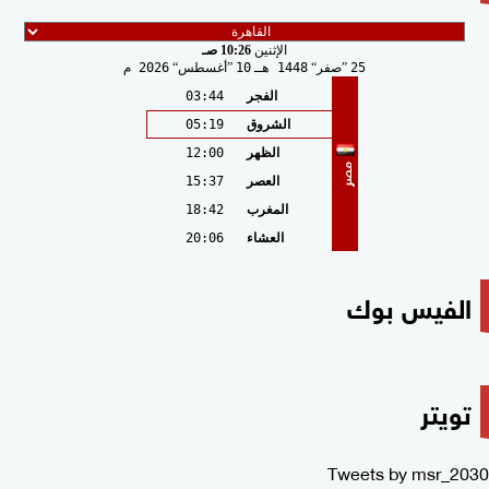
الإثنين
10:26 صـ
25
صفر
1448 هـ
10
أغسطس
2026 م
الفجر
03:44
الشروق
05:19
الظهر
12:00
مصر
العصر
15:37
المغرب
18:42
العشاء
20:06
الفيس بوك
تويتر
Tweets by msr_2030