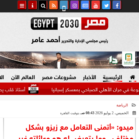
أحمد عامر
رئيس مجلسي الإدارة والتحرير
الرئيسية
الأخبار
مشروعات مصر
العالم الآن
ال
مران الأهلي الصباحي بمعسكر إسبانيا
أستاذ قلب يحذر الشباب:
الرياضة
السياسة
صنع في مصر
الخميس، 2 يوليو 2026
08:43 صـ
بتوقيت القاهرة
2026-07-02 08:43:52
دين وفتاوى
ميدو: «أتمنى التعامل مع زيزو بشكل
الرئاسة
مختلف.. وما يتعرض له هو وعائلته غير