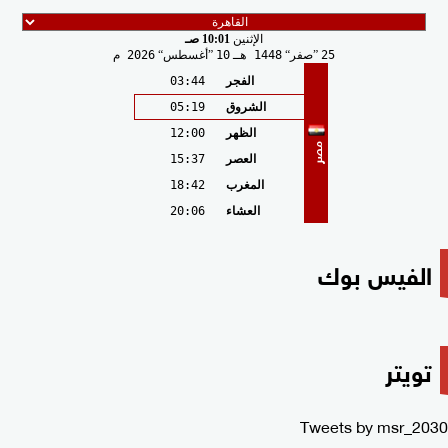
الإثنين
10:01 صـ
25
صفر
1448 هـ
10
أغسطس
2026 م
الفجر
03:44
الشروق
05:19
الظهر
12:00
مصر
العصر
15:37
المغرب
18:42
العشاء
20:06
الفيس بوك
تويتر
Tweets by msr_2030