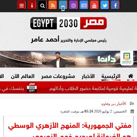
أحمد عامر
رئيس مجلسي الإدارة والتحرير
الرئيسية
الأخبار
مشروعات مصر
العالم الآن
ال
قومية لمتابعة حضور الطلاب وأدائهم
بنفسك في دقائق.. طريقة
الأخبار
دين وفتاوى
السياسة
صنع في مصر
الخميس، 2 يوليو 2026
01:24 مـ
بتوقيت القاهرة
2026-07-02 13:24:41
دين وفتاوى
مفتي الجمهورية: المنهج الأزهري الوسطي
الرئاسة
هو الضمانة لصحيح فهم النصوص