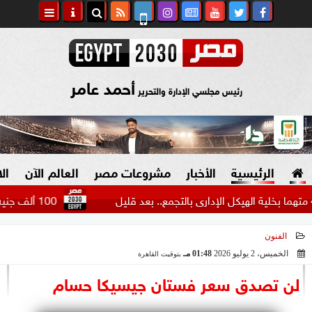
أحمد عامر
رئيس مجلسي الإدارة والتحرير
الرئيسية
الأخبار
مشروعات مصر
العالم الآن
ال
100 ألف جنيه تكسب كام في الشهر؟.. حساب أرباح شهادات...
الفنون
السياسة
صنع في مصر
الخميس، 2 يوليو 2026
01:48 مـ
بتوقيت القاهرة
2026-07-02 13:48:02
دين وفتاوى
لن تصدق سعر فستان جيسيكا حسام
الرئاسة