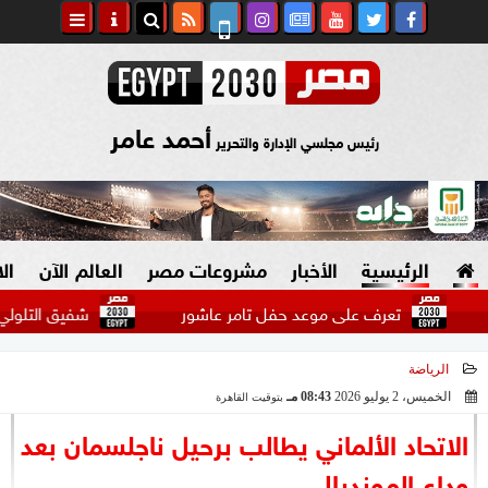
أحمد عامر
رئيس مجلسي الإدارة والتحرير
الرئيسية
الأخبار
مشروعات مصر
العالم الآن
ال
تعرف على موعد حفل تامر عاشور
شفيق التلولي: إيران
الرياضة
السياسة
صنع في مصر
الخميس، 2 يوليو 2026
08:43 مـ
بتوقيت القاهرة
2026-07-02 20:43:01
دين وفتاوى
الاتحاد الألماني يطالب برحيل ناجلسمان بعد
الرئاسة
وداع المونديال