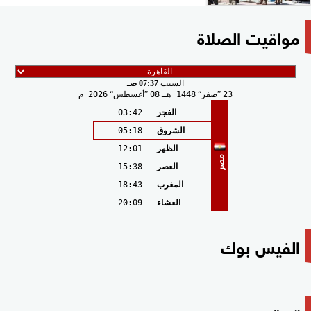
مواقيت الصلاة
السبت
07:37 صـ
23
صفر
1448 هـ
08
أغسطس
2026 م
الفجر
03:42
الشروق
05:18
الظهر
12:01
مصر
العصر
15:38
المغرب
18:43
العشاء
20:09
الفيس بوك