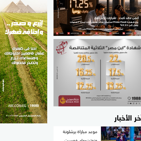
الطب والصحة
مواهب مصر
خر الأخبار
موعد مباراة برشلونة
ونوتينجهام فورست