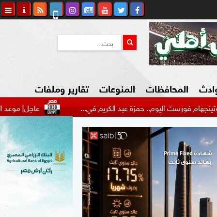
وادث
المحافظات
المنوعات
تقارير وملفات
 اليوم.. حمزة عبد الكريم في...
عاجل| موعد الظهور الأول ل
كاوي المواطن
السياحة في مصر
التكنولوجيا
المرأة والأسرة
السيارات