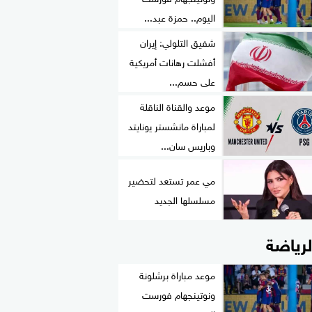
اليوم.. حمزة عبد...
شفيق التلولي: إيران
أفشلت رهانات أمريكية
على حسم...
موعد والقناة الناقلة
لمباراة مانشستر يونايتد
وباريس سان...
مي عمر تستعد لتحضير
مسلسلها الجديد
لرياضة
موعد مباراة برشلونة
ونوتينجهام فورست