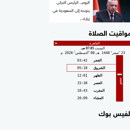
اليوم.. الرئيس التركي
يتوجه إلى السعودية في
زيارة...
واقيت الصلاة
السبت
07:05 صـ
23
صفر
1448 هـ
08
أغسطس
2026 م
الفجر
03:42
الشروق
05:18
الظهر
12:01
مصر
العصر
15:38
المغرب
18:43
العشاء
20:09
لفيس بوك