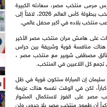
رس مرمى منتخب مصر، سعادته الكبيرة
بالتواجد ضمن قائمة المنتخب ببطولة كأس العالم 2026، لافتاً إلى
اعب منتخب بلاده في أكبر محفل عالمي.
ات على هامش مران منتخب مصر الأخير
ن هناك منافسة قوية وشريفة بين حراس
 بتألق مصطفى شوبير مع منتخب مصر ،
 تجمع كل اللاعبين في المنتخب.
ل سليمان إن المباراة ستكون قوية في ظل
ا
 كباراً، لكن في الوقت نفسه هناك عزيمة
ب مصر على الفوز لاستكمال المشوار
ؤكداً أن طموح منتخب مصر بلا حدود، ولن