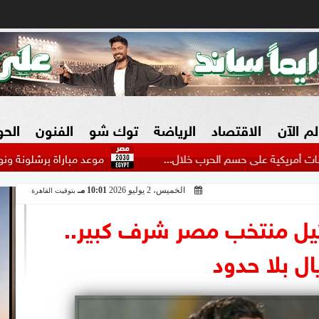
لم الآن
الاقتصاد
الرياضة
توك شو
الفنون
الح
لى حسم الحرب خلال...
موعد مباراة برشلونة ونوتينجهام فورست
الخميس، 2 يوليو 2026
10:01 مـ
بتوقيت القاهرة
البنوك
بطولات مصرية
فيديو 2030
ش
يل منتخب مصر شرف كبير..
الزراعة فى مصر
بطولات عربية
ل بلا حدود
سوق العقارات
بطولات أوروبية
المسؤولية المجتمعية
بطولات عالمية