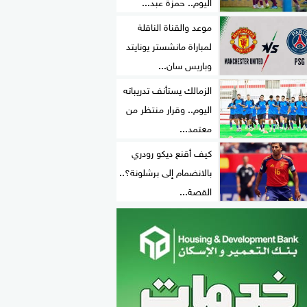
اليوم.. حمزة عبد...
موعد والقناة الناقلة
لمباراة مانشستر يونايتد
وباريس سان...
الزمالك يستأنف تدريباته
اليوم.. وقرار منتظر من
معتمد...
كيف أقنع ديكو رودري
بالانضمام إلى برشلونة؟..
القصة...