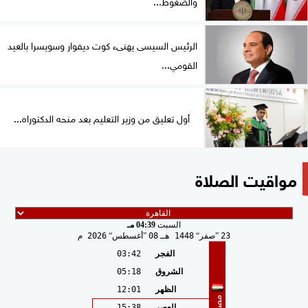
والضغوط...
الرئيس السيسى يهنىء كوت ديفوار وسويسرا بالعيد
القومي...
أول تعليق من وزير التعليم بعد منحه الدكتوراه...
مواقيت الصلاة
السبت
04:39 مـ
23
صفر
1448 هـ
08
أغسطس
2026 م
الفجر
03:42
الشروق
05:18
الظهر
12:01
مصر
العصر
15:38