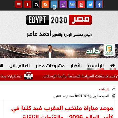
أحمد عامر
رئيس مجلسي الإدارة والتحرير
الرئيسية
الأخبار
مشروعات مصر
العالم الآن
ال
ات السياحة الضخمة وأزمة الإسكان
بزشكيان: ردنا على واشنط
الرياضة
السياسة
صنع في مصر
السبت، 4 يوليو 2026
10:04 صـ
بتوقيت القاهرة
2026-07-04 10:04:18
دين وفتاوى
موعد مباراة منتخب المغرب ضد كندا في
الرئاسة
كأس العالم 2026.. والقنوات الناقلة