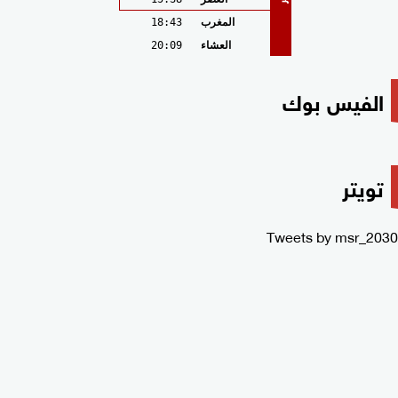
المغرب
18:43
العشاء
20:09
الفيس بوك
تويتر
Tweets by msr_2030