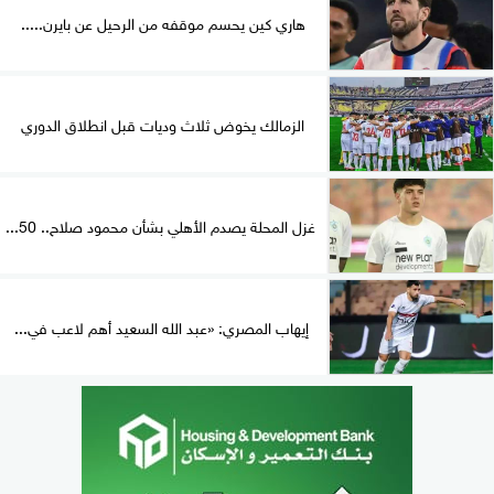
هاري كين يحسم موقفه من الرحيل عن بايرن.....
الزمالك يخوض ثلاث وديات قبل انطلاق الدوري
غزل المحلة يصدم الأهلي بشأن محمود صلاح.. 50...
إيهاب المصري: «عبد الله السعيد أهم لاعب في...