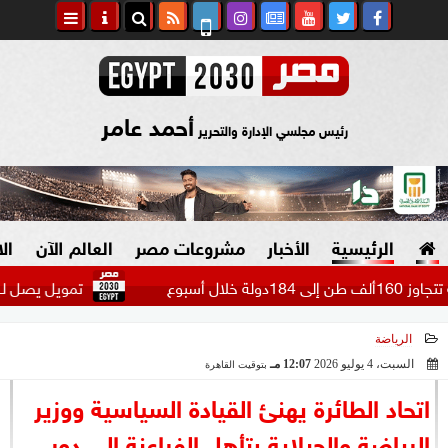
أحمد عامر
رئيس مجلسي الإدارة والتحرير
الرئيسية
الأخبار
مشروعات مصر
العالم الآن
ال
تمويل يصل لـ12 مليون جنيه.. تفاصيل برامج قروض السيارات الكهربائية...
الرياضة
السياسة
صنع في مصر
السبت، 4 يوليو 2026
12:07 مـ
بتوقيت القاهرة
2026-07-04 12:07:12
دين وفتاوى
اتحاد الطائرة يهنئ القيادة السياسية ووزير
الرئاسة
الرياضة والجبلاية بتأهل الفراعنة إلى دور