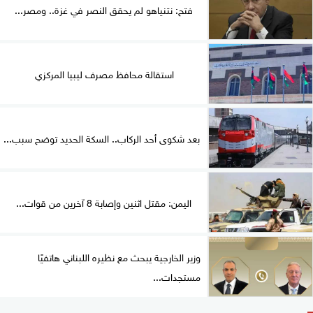
فتح: نتنياهو لم يحقق النصر في غزة.. ومصر...
استقالة محافظ مصرف ليبيا المركزي
بعد شكوى أحد الركاب.. السكة الحديد توضح سبب...
اليمن: مقتل اثنين وإصابة 8 آخرين من قوات...
وزير الخارجية يبحث مع نظيره اللبناني هاتفيًا
مستجدات...