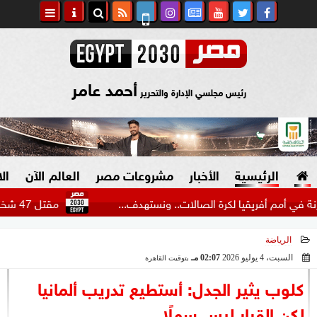
أحمد عامر
رئيس مجلسي الإدارة والتحرير
الرئيسية
الأخبار
مشروعات مصر
العالم الآن
ال
أفريقيا لكرة الصالات.. ونستهدف...
مقتل 47 شخصا وانهيار عشرات المباني في زلزل كولومبيا
الرياضة
السياسة
صنع في مصر
السبت، 4 يوليو 2026
02:07 مـ
بتوقيت القاهرة
2026-07-04 14:07:15
دين وفتاوى
كلوب يثير الجدل: أستطيع تدريب ألمانيا
الرئاسة
لكن القرار ليس سهلًا