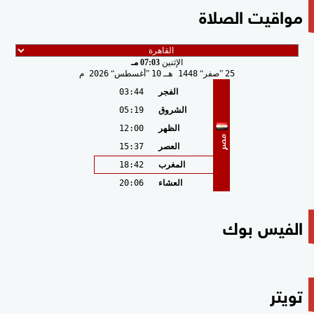
مواقيت الصلاة
الإثنين
07:03 مـ
25
صفر
1448 هـ
10
أغسطس
2026 م
الفجر
03:44
الشروق
05:19
الظهر
12:00
مصر
العصر
15:37
المغرب
18:42
العشاء
20:06
الفيس بوك
تويتر