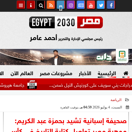
أحمد عامر
رئيس مجلسي الإدارة والتحرير
الرئيسية
الأخبار
مشروعات مصر
العالم الآن
ال
ني سويف على كورنيش النيل ضمن...
جامعة هيروشيما تمنح وزير ا
الرياضة
السياسة
صنع في مصر
السبت، 4 يوليو 2026
04:59 مـ
بتوقيت القاهرة
2026-07-04 16:59:16
دين وفتاوى
صحيفة إسبانية تشيد بحمزة عبد الكريم:
الرئاسة
موهبة مصر تواصل كتابة التاريخ في كأس