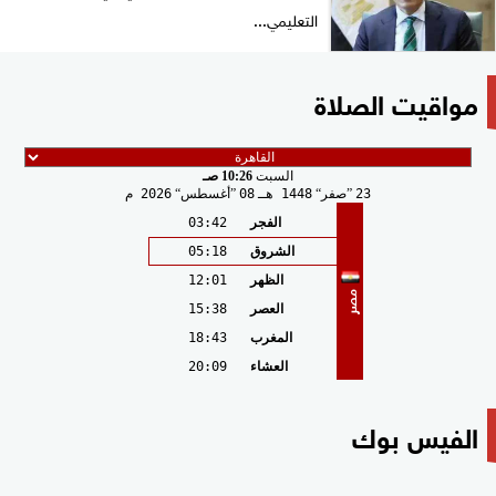
التعليمي...
مواقيت الصلاة
السبت
10:26 صـ
23
صفر
1448 هـ
08
أغسطس
2026 م
الفجر
03:42
الشروق
05:18
الظهر
12:01
مصر
العصر
15:38
المغرب
18:43
العشاء
20:09
الفيس بوك