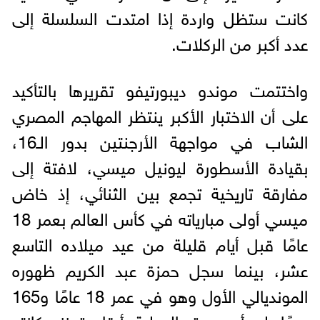
كانت ستظل واردة إذا امتدت السلسلة إلى
عدد أكبر من الركلات.
واختتمت موندو ديبورتيفو تقريرها بالتأكيد
على أن الاختبار الأكبر ينتظر المهاجم المصري
الشاب في مواجهة الأرجنتين بدور الـ16،
بقيادة الأسطورة ليونيل ميسي، لافتة إلى
مفارقة تاريخية تجمع بين الثنائي، إذ خاض
ميسي أولى مبارياته في كأس العالم بعمر 18
عامًا قبل أيام قليلة من عيد ميلاده التاسع
عشر، بينما سجل حمزة عبد الكريم ظهوره
المونديالي الأول وهو في عمر 18 عامًا و165
يومًا، ليبدأ مسيرته الدولية بأرقام تعزز مكانته