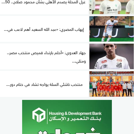
غزل المحلة يصدم الأهلي بشأن محمود صلاح.. 50...
إيهاب المصري: «عبد الله السعيد أهم لاعب في...
جهاد العدوي: «أحلم بارتداء قميص منتخب مصر..
ومثلي...
منتخب ناشئي السلة يواجه تشاد في ختام دور...