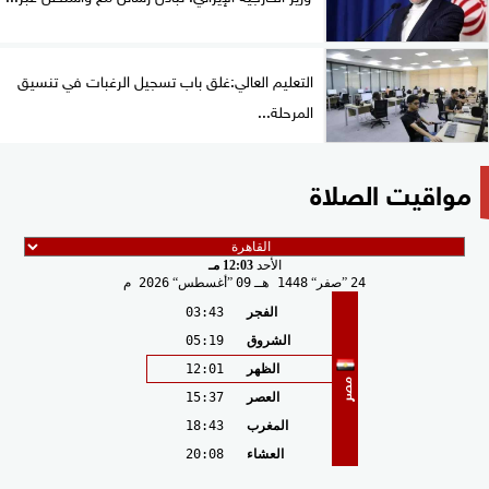
التعليم العالي:غلق باب تسجيل الرغبات في تنسيق
المرحلة...
مواقيت الصلاة
الأحد
12:03 مـ
24
صفر
1448 هـ
09
أغسطس
2026 م
الفجر
03:43
الشروق
05:19
الظهر
12:01
مصر
العصر
15:37
المغرب
18:43
العشاء
20:08