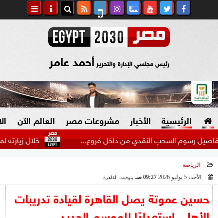
أحمد عامر
رئيس مجلسي الإدارة والتحرير
الرئيسية
الأخبار
مشروعات مصر
العالم الآن
ال
خلال زيارته لمطروح.. رئ
الرياضة
السياسة
صنع في مصر
الأحد، 5 يوليو 2026
09:27 صـ
بتوقيت القاهرة
2026-07-05 09:27:28
دين وفتاوى
حسين عموتة يصل القاهرة لقيادة تدريبات
الرئاسة
الأهلي استعدادًا للموسم الجديد