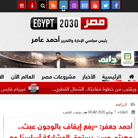
أحمد عامر
رئيس مجلسي الإدارة والتحرير
الرئيسية
الأخبار
مشروعات مصر
العالم الآن
ال
 خطوة مفاجئة.. الشمال القطري...
ميريام فارس تحيى حفلا غ
الرياضة
السياسة
صنع في مصر
الثلاثاء، 7 يوليو 2026
11:42 صـ
بتوقيت القاهرة
2026-07-07 11:42:59
دين وفتاوى
أحمد جعفر: «رفع إيقاف بالوجون عبث..
الرئاسة
وهيثم حسن يستحق المشاركة أساسيًا مع