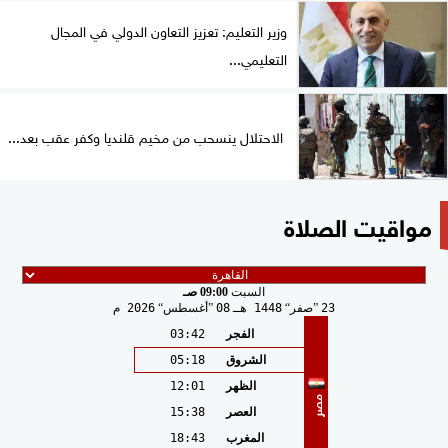
وزير التعليم: تعزيز التعاون الدولي في المجال
التعليمي...
الاحتلال ينسحب من مخيم قلنديا وكفر عقب بعد...
مواقيت الصلاة
السبت
09:00 صـ
23
صفر
1448 هـ
08
أغسطس
2026 م
الفجر
03:42
الشروق
05:18
الظهر
12:01
مصر
العصر
15:38
المغرب
18:43