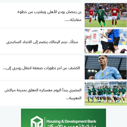
بن رمضان يودع الأهلي ويقترب من خطوة
مفاجئة.....
مجانًا.. نجم الزمالك ينضم إلى الاتحاد السكندري
الكشف عن آخر تطورات صفقة انتقال رودري إلى...
المصري يبدأ اليوم معسكره المغلق بمدينة مراكش
المغربية...