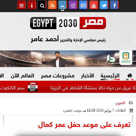
أحمد عامر
رئيس مجلسي الإدارة والتحرير
الرئيسية
الأخبار
مشروعات مصر
العالم الآن
ال
ن مياه نكلا بمنشأة القناطر في الجيزة
سعر الكتكوت الأبيض ال
الفنون
السياسة
صنع في مصر
الثلاثاء، 7 يوليو 2026
12:35 مـ
بتوقيت القاهرة
2026-07-07 12:35:53
دين وفتاوى
تعرف على موعد حفل عمر كمال
الرئاسة