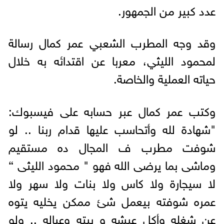
عدد كبير من الجمهور.
وقد وجه المطرب الشعبي عمر كمال رسالة
لمحمود الليثي، معربا عن اقتدائه به خلال
حياته العملية والخاصة.
وكتب عمر كمال عبر حسابه على فيسبوك:
"شهادة لله وأتحاسب عليها قدام ربنا .. لو
شوفت مطرب ف المجال ده مستقيم
وماشى بما يرضى الله فهو " محمود الليثى “
لا سيجارة ولا كاس ولا بنات ولا سهر ولا
عمره شوفته بيعمل شئ ممكن يخليه يتوه
عن شغله وأكل عيشه و بيته وعياله .. ولو