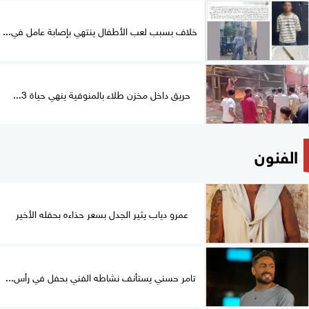
خلاف بسبب لعب الأطفال ينتهي بإصابة عامل في...
حريق داخل مخزن طلاء بالمنوفية ينهي حياة 3...
الفنون
عمرو دياب يثير الجدل بسعر حذاءه بحفله الأخير
تامر حسني يستأنف نشاطه الفني بحفل في رأس...