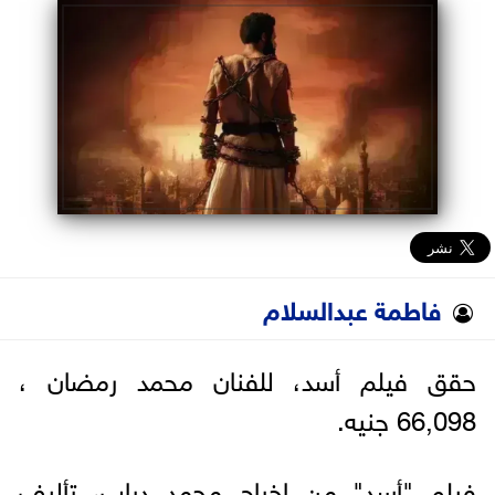
البرلمان
الوزارات
الأحزاب
فاطمة عبدالسلام
حقق فيلم أسد، للفنان محمد رمضان ،
66,098 جنيه.
فيلم "أسد" من إخراج محمد دياب، تأليف