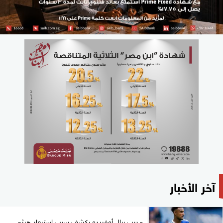
آخر الأخبار
مدرب ريال أوفييدو يكشف سبب استبعاد هيثم