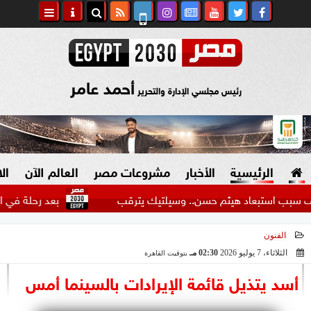
أحمد عامر
رئيس مجلسي الإدارة والتحرير
الرئيسية
الأخبار
مشروعات مصر
العالم الآن
ال
تبعاد هيثم حسن.. وسيلتيك يترقب
بعد رحلة في الدوري المم
الفنون
السياسة
صنع في مصر
الثلاثاء، 7 يوليو 2026
02:30 مـ
بتوقيت القاهرة
2026-07-07 14:30:59
دين وفتاوى
أسد يتذيل قائمة الإيرادات بالسينما أمس
الرئاسة