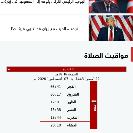
اليوم.. الرئيس التركي يتوجه إلى السعودية في زيارة...
ترامب: الحرب مع إيران قد تنتهي قريبًا جدًا
مواقيت الصلاة
الجمعة
09:16 مـ
22
صفر
1448 هـ
07
أغسطس
2026 م
الفجر
03:41
الشروق
05:17
الظهر
12:01
مصر
العصر
15:38
المغرب
18:44
العشاء
20:10