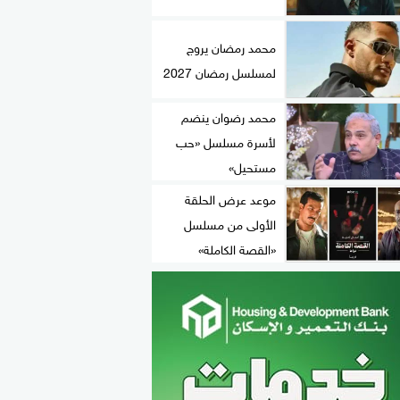
محمد رمضان يروج
لمسلسل رمضان 2027
محمد رضوان ينضم
لأسرة مسلسل «حب
مستحيل»
موعد عرض الحلقة
الأولى من مسلسل
«القصة الكاملة»