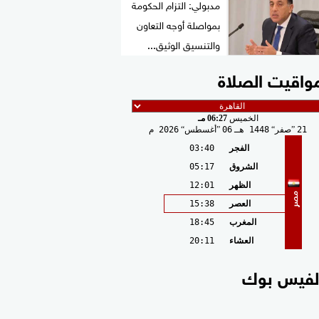
مدبولي: التزام الحكومة
بمواصلة أوجه التعاون
والتنسيق الوثيق...
واقيت الصلاة
الخميس
06:27 مـ
21
صفر
1448 هـ
06
أغسطس
2026 م
الفجر
03:40
الشروق
05:17
الظهر
12:01
مصر
العصر
15:38
المغرب
18:45
العشاء
20:11
لفيس بوك