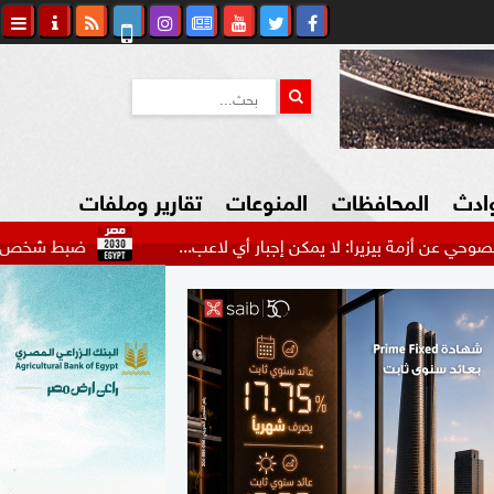
وادث
المحافظات
المنوعات
تقارير وملفات
يزيرا: لا يمكن إجبار أي لاعب...
ضبط شخص انتحل صفة ضابط
كاوي المواطن
السياحة في مصر
التكنولوجيا
المرأة والأسرة
السيارات