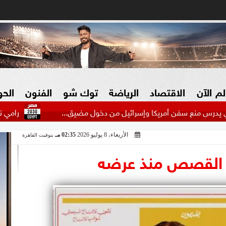
لم الآن
الاقتصاد
الرياضة
توك شو
الفنون
الح
سفن أمريكا وإسرائيل من دخول مضيق...
رامي نصوحي عن أزمة ب
الأربعاء، 8 يوليو 2026
02:35 مـ
بتوقيت القاهرة
البنوك
بطولات مصرية
فيديو 2030
ش
م القصص منذ عرضه
الزراعة فى مصر
بطولات عربية
سوق العقارات
بطولات أوروبية
المسؤولية المجتمعية
بطولات عالمية