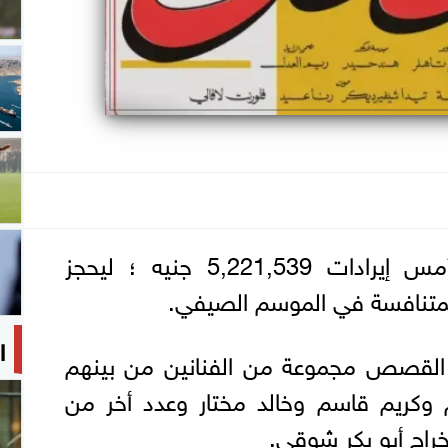
حقق فيلم «القصص» أمس إيرادات 5,221,539 جنيه ؛ ليحجز
 المتنافسة في الموسم الصيفي.
ا
القصص مجموعة من الفنانين من بينهم
 وكريم قاسم وخالد مختار وعدد أخر من
خراج أبو بكر شوقي.