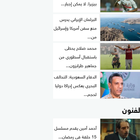
بيزيرا: لا يمكن إجبار...
البرلمان الإيراني يدرس
منع سفن أمريكا وإسرائيل
من...
محمد صلاح يحظى
باستقبال أسطوري من
جماهير طرابزون...
الدفاع السعودية: التحالف
البحري يعكس إدراكا دوليا
لحجم...
لفنون
أحمد أمين يقدم مسلسل
15 حلقة فى رمضان...