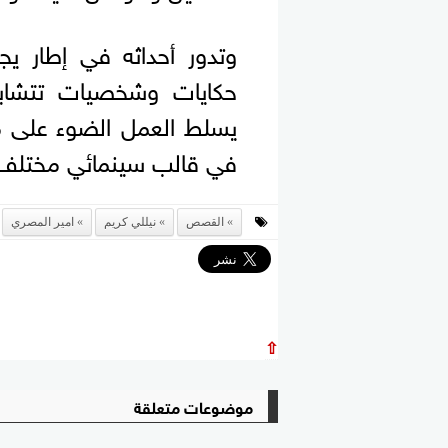
وتدور أحداثه في إطار يج
حكايات وشخصيات تتشاب
يسلط العمل الضوء على مج
في قالب سينمائي مختلف
القصص
نيللي كريم
امير المصري
⇧
موضوعات متعلقة