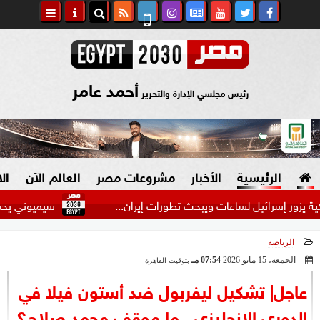
أحمد عامر
رئيس مجلسي الإدارة والتحرير
الرئيسية
الأخبار
مشروعات مصر
العالم الآن
ال
 إسرائيل لساعات ويبحث تطورات إيران...
سيميوني يحسم موقفه م
الرياضة
السياسة
صنع في مصر
الجمعة، 15 مايو 2026
07:54 مـ
بتوقيت القاهرة
2026-05-15 19:54:35
دين وفتاوى
عاجل| تشكيل ليفربول ضد أستون فيلا في
الرئاسة
الدوري الإنجليزي.. ما موقف محمد صلاح؟