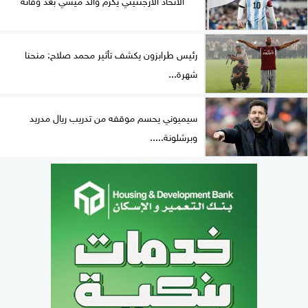
رئيس طرابزون يكشف تأثير محمد صلاح: منحنا
شهرة...
سيميوني يحسم موقفه من تدريب ريال مدريد
وبرشلونة.....