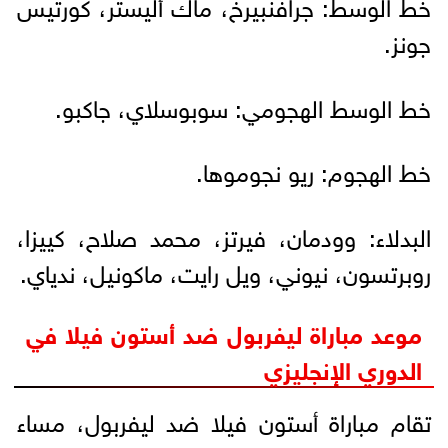
خط الوسط: جرافنبيرخ، ماك أليستر، كورتيس
جونز.
خط الوسط الهجومي: سوبوسلاي، جاكبو.
خط الهجوم: ريو نجوموها.
البدلاء: وودمان، فيرتز، محمد صلاح، كييزا،
روبرتسون، نيوني، ويل رايت، ماكونيل، ندياي.
موعد مباراة ليفربول ضد أستون فيلا في
الدوري الإنجليزي
تقام مباراة أستون فيلا ضد ليفربول، مساء