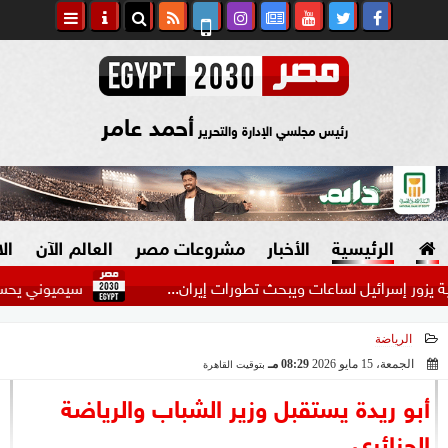
أحمد عامر
رئيس مجلسي الإدارة والتحرير
الرئيسية
الأخبار
مشروعات مصر
العالم الآن
ال
ر إسرائيل لساعات ويبحث تطورات إيران...
سيميوني يحسم موقفه 
الرياضة
السياسة
صنع في مصر
الجمعة، 15 مايو 2026
08:29 مـ
بتوقيت القاهرة
2026-05-15 20:29:17
دين وفتاوى
أبو ريدة يستقبل وزير الشباب والرياضة
الرئاسة
الجزائري