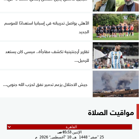
الأهلي يواصل تدريباته في إسبانيا استعدادًا للموسم
الجديد
تقارير أرجنتينية تكشف مفاجأة.. ميسي كان يستعد
للرحيل...
جيش الاحتلال يزعم تدمير نفق لحزب الله جنوبي...
مواقيت الصلاة
الإثنين
05:53 صـ
25
صفر
1448 هـ
10
أغسطس
2026 م