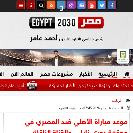
أحمد عامر
رئيس مجلسي الإدارة والتحرير
الرئيسية
الأخبار
مشروعات مصر
العالم الآن
ال
.. والزمالك يحذر من الأخبار المفبركة
أمين عام الجامعة العر
الرياضة
السياسة
صنع في مصر
السبت، 16 مايو 2026
07:45 صـ
بتوقيت القاهرة
2026-05-16 07:45:27
دين وفتاوى
موعد مباراة الأهلي ضد المصري في
الرئاسة
موقعة دوري نايل.. والقناة الناقلة