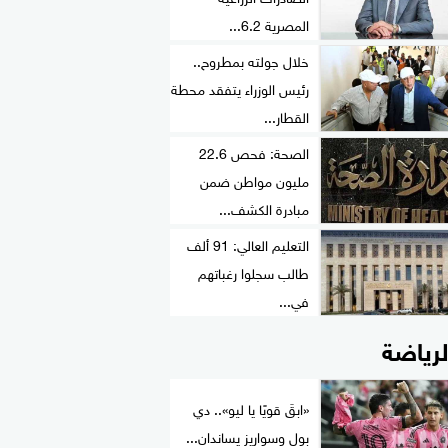
المصرية 6.2...
خلال جولته بمطروح..
رئيس الوزراء يتفقد محطة
القطار...
الصحة: فحص 22.6
مليون مواطن ضمن
مبادرة الكشف...
التعليم العالي: 91 ألف
طالب سجلوا رغباتهم
في...
لرياضة
«ابقَ قويًا يا ليو».. دي
بول وسواريز يساندان...