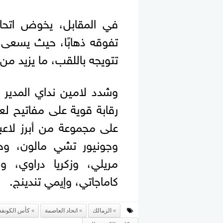
في المقابل، يخوض اتحاد
تفوقه ذهابًا، حيث يسعى 
تتويجه باللقب، ما يزيد م
وشدد لامين نداي المدير 
رقابة قوية على مفاتيح لع
على مجموعة من أبرز لاع
وجونيور تشي مالون، و
مريلي، وزكريا دراوي، وب
كاماجاتي، وإيمي تندينج.
الزمالك
اتحاد العاصمة
كأس الكونفدر