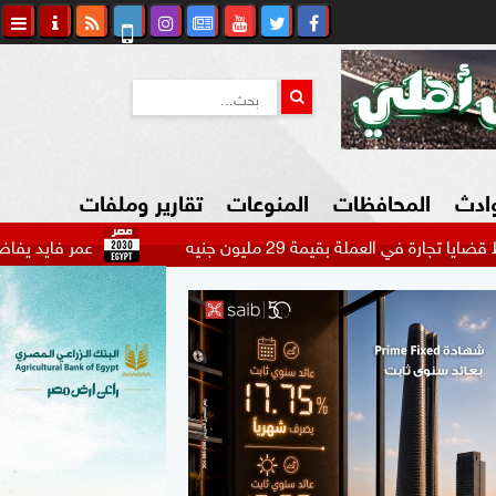
وادث
المحافظات
المنوعات
تقارير وملفات
ة بقيمة 29 مليون جنيه
عمر فايد يفاضل بين عرض ال
كاوي المواطن
السياحة في مصر
التكنولوجيا
المرأة والأسرة
السيارات