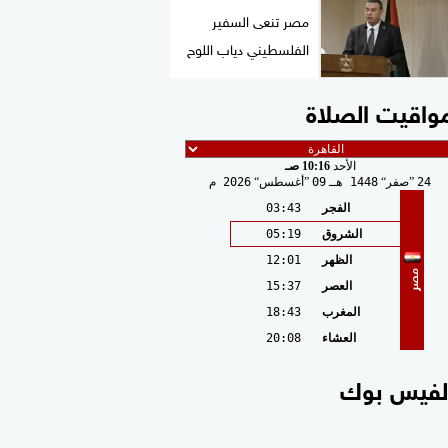
مصر تنعى السفير
الفلسطيني دياب اللوح
واقيت الصلاة
الأحد
10:16 صـ
24
صفر
1448 هـ
09
أغسطس
2026 م
الفجر
03:43
الشروق
05:19
الظهر
12:01
مصر
العصر
15:37
المغرب
18:43
العشاء
20:08
لفيس بوك