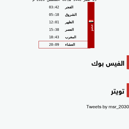
الفجر
03:42
الشروق
05:18
الظهر
12:01
مصر
العصر
15:38
المغرب
18:43
العشاء
20:09
الفيس بوك
تويتر
Tweets by msr_2030