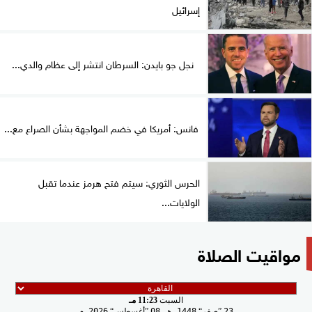
إسرائيل
نجل جو بايدن: السرطان انتشر إلى عظام والدي...
فانس: أمريكا في خضم المواجهة بشأن الصراع مع...
الحرس الثوري: سيتم فتح هرمز عندما تقبل
الولايات...
مواقيت الصلاة
السبت
11:23 مـ
23
صفر
1448 هـ
08
أغسطس
2026 م