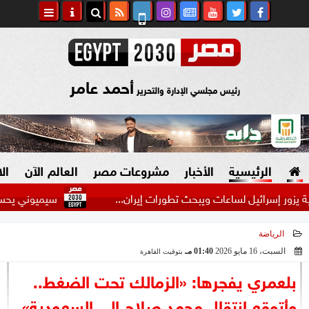
أحمد عامر
رئيس مجلسي الإدارة والتحرير
الرئيسية
الأخبار
مشروعات مصر
العالم الآن
ال
إسرائيل لساعات ويبحث تطورات إيران...
سيميوني يحسم موقفه من
الرياضة
السياسة
صنع في مصر
السبت، 16 مايو 2026
01:40 مـ
بتوقيت القاهرة
2026-05-16 13:40:11
دين وفتاوى
بلعمري يفجرها: «الزمالك تحت الضغط..
الرئاسة
وأتوقع انتقال محمد صلاح إلى السعودية»