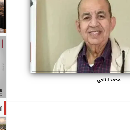
محمد التاجي
آ