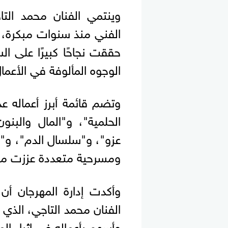
وينتمي الفنان محمد التا
الفني منذ سنوات مبكرة، ل
حققت نجاحًا كبيرًا على ال
الوجوه المألوفة في الأعمال
وتضم قائمة أبرز أعماله ع
الحلمية"، و"المال والبنو
عزو"، و"سلسال الدم"، و"ل
ومسرحية متعددة عززت مكانت
وأكدت إدارة المهرجان أن 
الفنان محمد التاجي، الذي
وأسهم بأعماله في إثراء ال