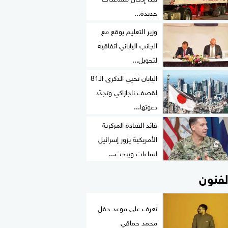
جديدة...
وزير التعليم يوقع مع
الجانب الياباني اتفاقية
لتحويل...
اليابان تحيي الذكرى الـ81
لقصف ناجازاكي وتجدّد
دعوتها...
قائد القيادة المركزية
الأمريكية يزور إسرائيل
لساعات ويبحث...
لفنون
تعرف على موعد حفل
محمد حماقي