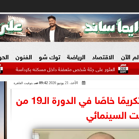
لم الآن
الاقتصاد
الرياضة
توك شو
الفنون
الح
لعثور على جثة شخص متعفنة داخل مسكنه بكرداسة
محاكمة 125 متهما بقضية التجمع.. اليو
الأحد، 21 يونيو 2026
09:42 صـ
بتوقيت القاهرة
البنوك
بطولات مصرية
فيديو 2030
ش
محمد التاجي يحصد تكريمًا خاصًا في الدورة الـ19 من
الزراعة فى مصر
بطولات عربية
ت السينمائي
سوق العقارات
بطولات أوروبية
المسؤولية المجتمعية
بطولات عالمية