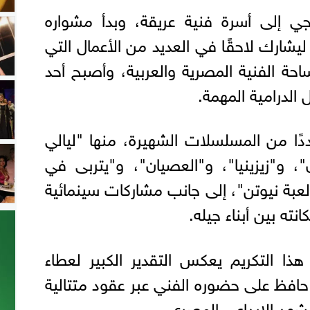
جي إلى أسرة فنية عريقة، وبدأ مشواره
يشارك لاحقًا في العديد من الأعمال التي
ساحة الفنية المصرية والعربية، وأصبح أحد
 الدرامية المهمة.
ددًا من المسلسلات الشهيرة، منها "ليالي
ن"، و"زيزينيا"، و"العصيان"، و"يتربى في
عبة نيوتن"، إلى جانب مشاركات سينمائية
ه بين أبناء جيله.
هذا التكريم يعكس التقدير الكبير لعطاء
 حافظ على حضوره الفني عبر عقود متتالية
مشهد الإبداعي المصري.