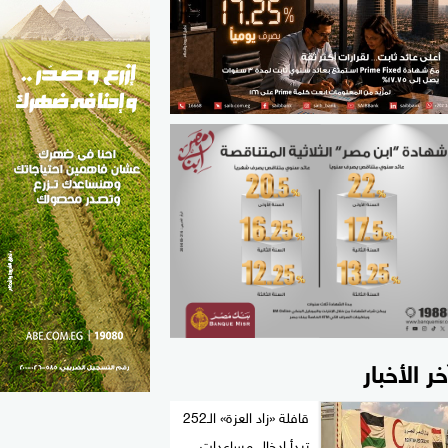
الطب والصحة
مواهب مصر
خر الأخبار
قافلة «زاد العزة» الـ252
تبدأ إدخال مساعدات