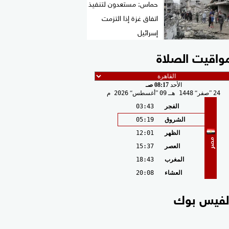
حماس: مستعدون لتنفيذ
اتفاق غزة إذا التزمت
إسرائيل
واقيت الصلاة
الأحد
08:17 صـ
24
صفر
1448 هـ
09
أغسطس
2026 م
الفجر
03:43
الشروق
05:19
الظهر
12:01
مصر
العصر
15:37
المغرب
18:43
العشاء
20:08
لفيس بوك