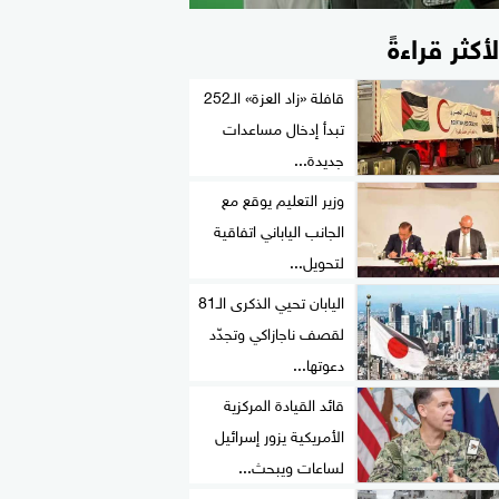
لأكثر قراءةً
قافلة «زاد العزة» الـ252
تبدأ إدخال مساعدات
جديدة...
وزير التعليم يوقع مع
الجانب الياباني اتفاقية
لتحويل...
اليابان تحيي الذكرى الـ81
لقصف ناجازاكي وتجدّد
دعوتها...
قائد القيادة المركزية
الأمريكية يزور إسرائيل
لساعات ويبحث...