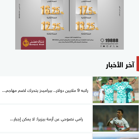
آخر الأخبار
راتبه 9 ملايين دولار.. بيراميدز يتحرك لضم مهاجم...
رامي نصوحي عن أزمة بيزيرا: لا يمكن إجبار...