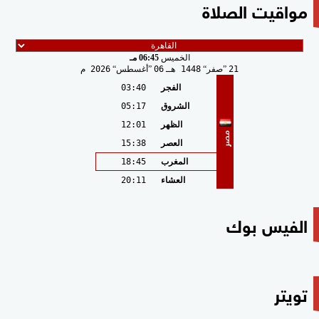
مواقيت الصلاة
الخميس
06:45 مـ
21
صفر
1448 هـ
06
أغسطس
2026 م
الفجر
03:40
الشروق
05:17
الظهر
12:01
مصر
العصر
15:38
المغرب
18:45
العشاء
20:11
الفيس بوك
تويتر