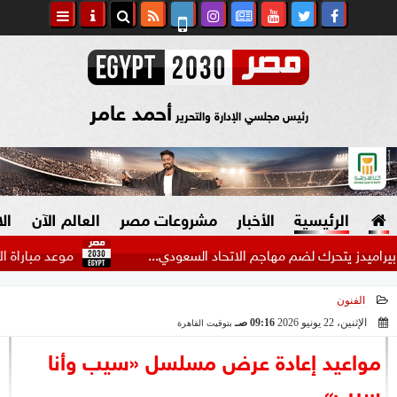
أحمد عامر
رئيس مجلسي الإدارة والتحرير
الرئيسية
الأخبار
مشروعات مصر
العالم الآن
ال
موعد مباراة الأهلي وبرشلونة 2026 في كأس خوان جام
الفنون
السياسة
صنع في مصر
الإثنين، 22 يونيو 2026
09:16 صـ
بتوقيت القاهرة
2026-06-22 09:16:42
دين وفتاوى
مواعيد إعادة عرض مسلسل «سيب وأنا
الرئاسة
سيب»