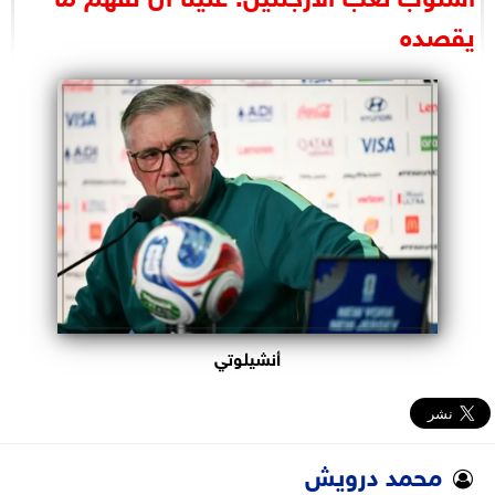
البرلمان
يقصده
الوزارات
الأحزاب
أنشيلوتي
محمد درويش