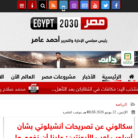
أحمد عامر
رئيس مجلسي الإدارة والتحرير
الرئيسية
الأخبار
مشروعات مصر
العالم الآن
ال
د: مكافآت في انتظاركن بعد التأهل...
محمد صلاح يحظى باستق
الرياضة
السياسة
صنع في مصر
الإثنين، 22 يونيو 2026
03:55 مـ
بتوقيت القاهرة
2026-06-22 15:55:15
دين وفتاوى
سكالوني عن تصريحات أنشيلوتي بشأن
الرئاسة
أسلوب لعب الأرجنتين: علينا أن نفهم ما