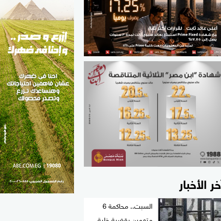
الطب والصحة
مواهب مصر
خر الأخبار
السبت.. محاكمة 6
متهمين بقضية خلية