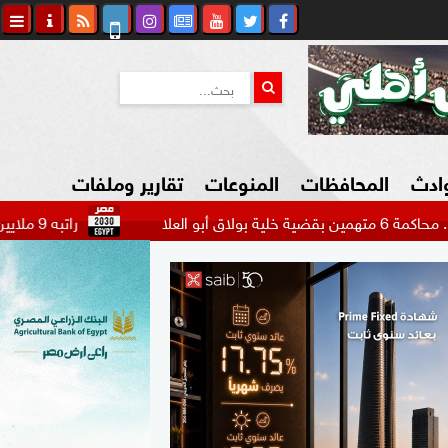
وادث
المحافظات
المنوعات
تقارير وملفات
راتبه 9 ملايين دولار.. بيراميدز يتحرك لضم مهاجم الاتحاد السعودي...
كاوي المواطن
السياحة في مصر
التكنولوجيا
المرأة والأسرة
السيارات