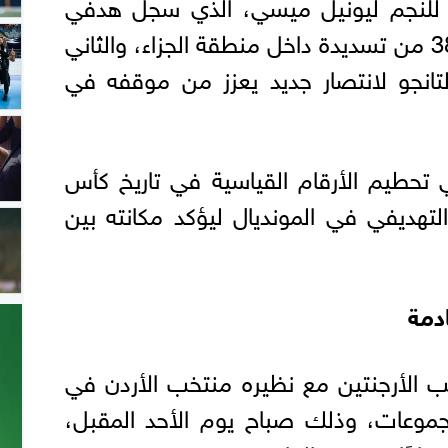
فتًا للنجم ليونيل ميسي، الذي سجل هدفي
اللقاء، الأول في الدقيقة 38 من تسديدة داخل منطقة الجزاء، والثاني
94، ليقود التانجو لانتصار جديد يعزز من موقفه في
 تحطيم الأرقام القياسية في تاريخ كأس
التهديفي في المونديال ليؤكد مكانته بين
ادمة
ب الأرجنتين مع نظيره منتخب الأردن في
لمجموعات، وذلك صباح يوم الأحد المقبل،