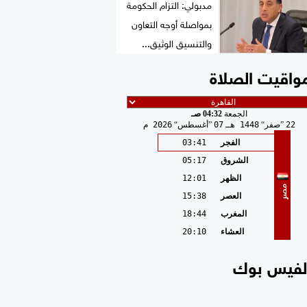
مدبولي: التزام الحكومة
بمواصلة أوجه التعاون
والتنسيق الوثيق...
واقيت الصلاة
الجمعة
04:32 صـ
22
صفر
1448 هـ
07
أغسطس
2026 م
الفجر
03:41
الشروق
05:17
الظهر
12:01
مصر
العصر
15:38
المغرب
18:44
العشاء
20:10
لفيس بوك