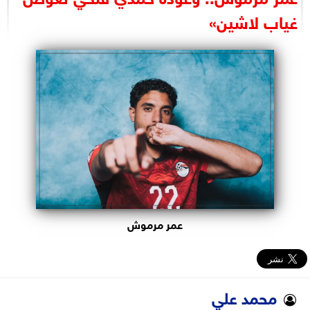
البرلمان
غياب لاشين»
الوزارات
الأحزاب
عمر مرموش
محمد علي