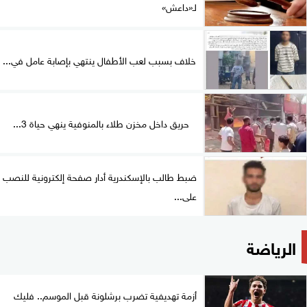
لـ«داعش»
خلاف بسبب لعب الأطفال ينتهي بإصابة عامل في...
حريق داخل مخزن طلاء بالمنوفية ينهي حياة 3...
ضبط طالب بالإسكندرية أدار صفحة إلكترونية للنصب
على...
الرياضة
أزمة تهديفية تضرب برشلونة قبل الموسم.. فليك