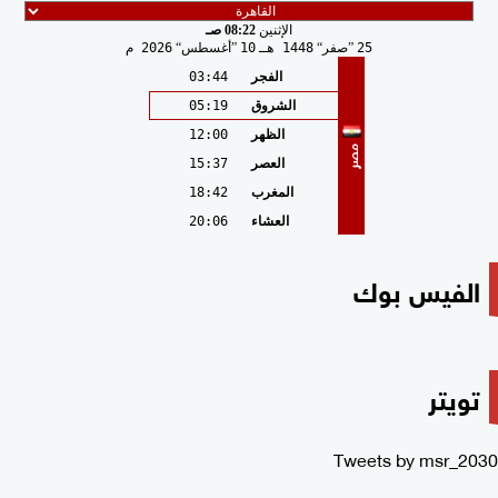
الإثنين
08:22 صـ
25
صفر
1448 هـ
10
أغسطس
2026 م
الفجر
03:44
الشروق
05:19
الظهر
12:00
مصر
العصر
15:37
المغرب
18:42
العشاء
20:06
الفيس بوك
تويتر
Tweets by msr_2030