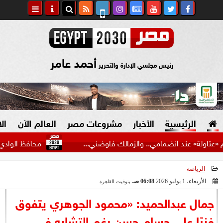
أحمد عامر
رئيس مجلسي الإدارة والتحرير
الرئيسية
الأخبار
مشروعات مصر
العالم الآن
ال
 عند انضمامي.. والزمالك فاوضني...
محافظ الوادي الجديد تل
الرياضة
السياسة
صنع في مصر
الأربعاء، 1 يوليو 2026
06:08 صـ
بتوقيت القاهرة
2026-07-01 06:08:33
دين وفتاوى
جمال عبدالحميد: «محمود الجوهري يتفوق
الرئاسة
فنيًا على حسام حسن رغم التشابه في