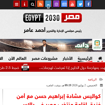
أحمد عامر
رئيس مجلسي الإدارة والتحرير
الرئيسية
الأخبار
مشروعات مصر
العالم الآن
ال
جمة دول الخليج إذا تعرضت لهجمات...
ضبط 2.5 طن هيدرو بـ1.4 مليار جنيه في مزرعتين بالإسماعيلية
الرياضة
السياسة
صنع في مصر
الخميس، 2 يوليو 2026
09:19 مـ
بتوقيت القاهرة
2026-07-02 21:19:58
دين وفتاوى
كواليس مشادة إبراهيم حسن مع أمن
الرئاسة
فندق إقامة منتخب مصر في دالاس