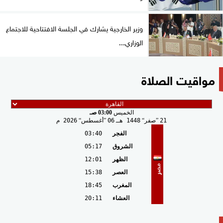
وزير الخارجية يشارك في الجلسة الافتتاحية للاجتماع
الوزاري...
مواقيت الصلاة
الخميس
03:00 صـ
21
صفر
1448 هـ
06
أغسطس
2026 م
الفجر
03:40
الشروق
05:17
الظهر
12:01
مصر
العصر
15:38
المغرب
18:45
العشاء
20:11