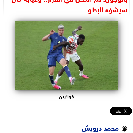
البرلمان
سيشوّه البطو
الوزارات
الأحزاب
فولارين
محمد درويش