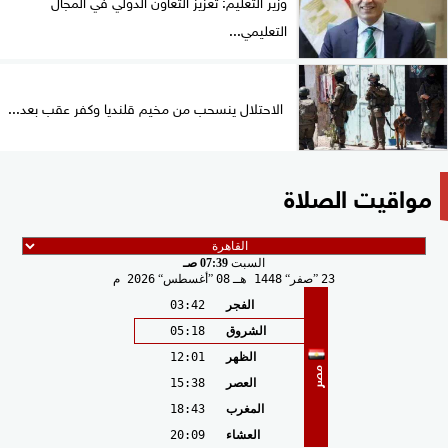
وزير التعليم: تعزيز التعاون الدولي في المجال
التعليمي...
الاحتلال ينسحب من مخيم قلنديا وكفر عقب بعد...
مواقيت الصلاة
السبت
07:39 صـ
23
صفر
1448 هـ
08
أغسطس
2026 م
الفجر
03:42
الشروق
05:18
الظهر
12:01
مصر
العصر
15:38
المغرب
18:43
العشاء
20:09