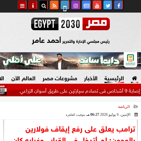
أحمد عامر
رئيس مجلسي الإدارة والتحرير
الرئيسية
الأخبار
مشروعات مصر
العالم الآن
ال
موعد مب
الرياضة
السياسة
صنع في مصر
الإثنين، 6 يوليو 2026
06:27 مـ
بتوقيت القاهرة
2026-07-06 18:27:54
دين وفتاوى
ترامب يعلق على رفع إيقاف فولارين
الرئاسة
بالوجون: لم أتدخل في القرار.. وغيابه كان