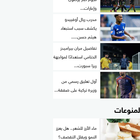
وإعارات...
مدرب ريال أوفييدو
يكشف سبب استبعاد
هيثم حسن.....
تفاصيل مران بيراميدز
الختامي استعدادًا لمواجهة
ريزا سبورت...
أول تعليق رسمي من
وزيرة تركية على صفقة...
لمنوعات
ماء الأرز للشعر.. هل يعزز
النمو ويقلل التقصف؟