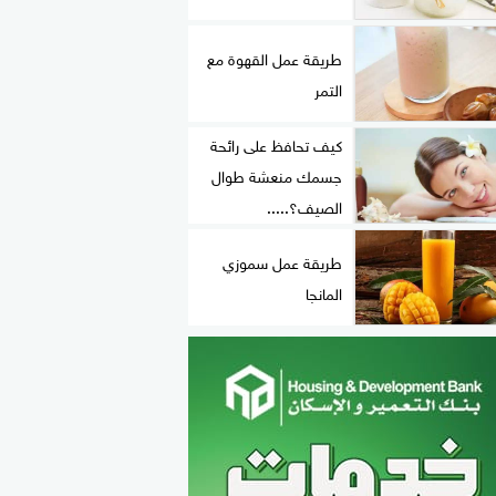
طريقة عمل القهوة مع
التمر
كيف تحافظ على رائحة
جسمك منعشة طوال
الصيف؟.....
طريقة عمل سموزي
المانجا