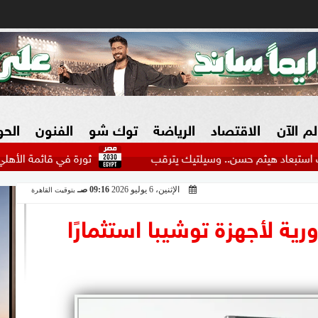
لم الآن
الاقتصاد
الرياضة
توك شو
الفنون
الح
 حسن.. وسيلتيك يترقب
ثورة في قائمة الأهلي.. نجوم كبار ير
الإثنين، 6 يوليو 2026
09:16 صـ
بتوقيت القاهرة
البنوك
بطولات مصرية
فيديو 2030
ش
ورية لأجهزة توشيبا استثمارًا
الزراعة فى مصر
بطولات عربية
سوق العقارات
بطولات أوروبية
المسؤولية المجتمعية
بطولات عالمية