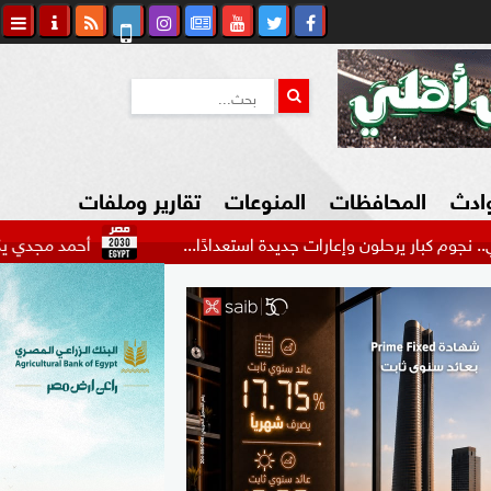
وادث
المحافظات
المنوعات
تقارير وملفات
حلون وإعارات جديدة استعدادًا...
أحمد مجدي يكشف كواليس رح
كاوي المواطن
السياحة في مصر
التكنولوجيا
المرأة والأسرة
السيارات