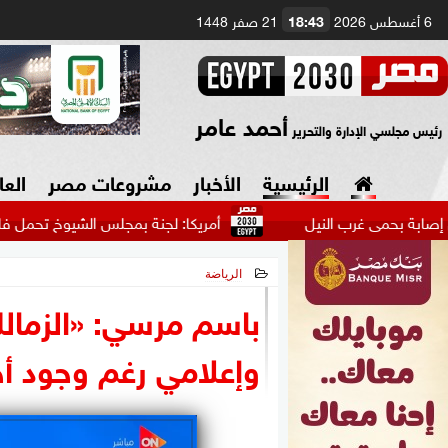
6 أغسطس 2026
18:43
21 صفر 1448
أحمد عامر
رئيس مجلسي الإدارة والتحرير
الرئيسية
الأخبار
مشروعات مصر
العا
غرب النيل
أمريكا: لجنة بمجلس الشيوخ تحمل فاوتشي مسئولية
الرياضة
السياسة
صنع في مصر
2026-05-14 09:03:40
باسم مرسي: «الزما
دين وفتاوى
وإعلامي رغم وجود أخ
الرئاسة
البرلمان