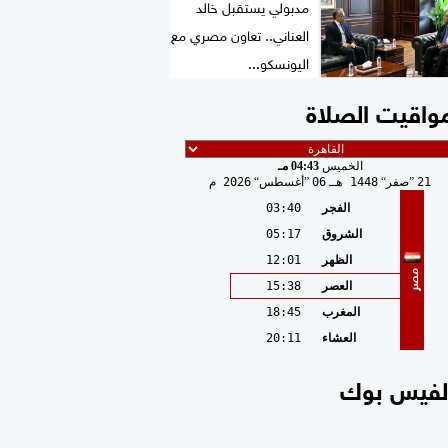
مدبولي يستقبل خالد
العناني.. تعاون مصري مع
اليونسكو...
واقيت الصلاة
الخميس
04:43 مـ
21
صفر
1448 هـ
06
أغسطس
2026 م
الفجر
03:40
الشروق
05:17
الظهر
12:01
مصر
العصر
15:38
المغرب
18:45
العشاء
20:11
لفيس بوك