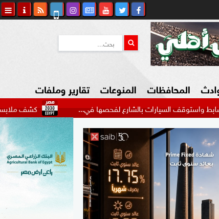
وادث
المحافظات
المنوعات
تقارير وملفات
سيارات بالشارع لفحصها في...
كشف ملابسات فيديو التنقي
كاوي المواطن
السياحة في مصر
التكنولوجيا
المرأة والأسرة
السيارات