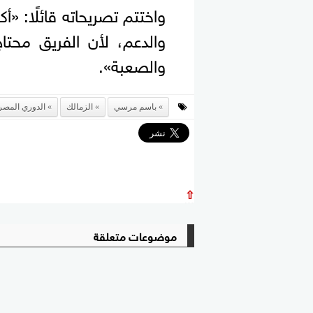
واختتم تصريحاته قائلًا: «
والدعم، لأن الفريق محتا
والصعبة».
باسم مرسي
الزمالك
الدوري المص
⇧
موضوعات متعلقة