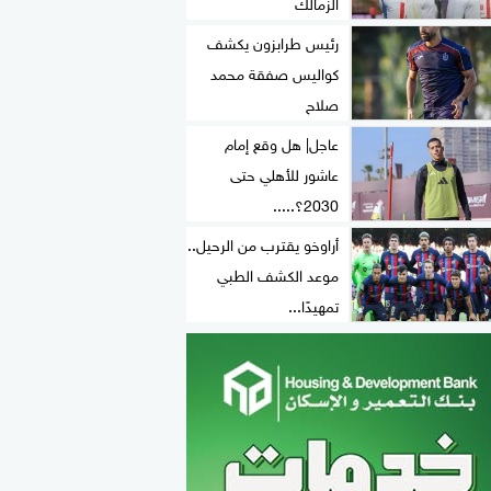
الزمالك
رئيس طرابزون يكشف
كواليس صفقة محمد
صلاح
عاجل| هل وقع إمام
عاشور للأهلي حتى
2030؟.....
أراوخو يقترب من الرحيل..
موعد الكشف الطبي
تمهيدًا...