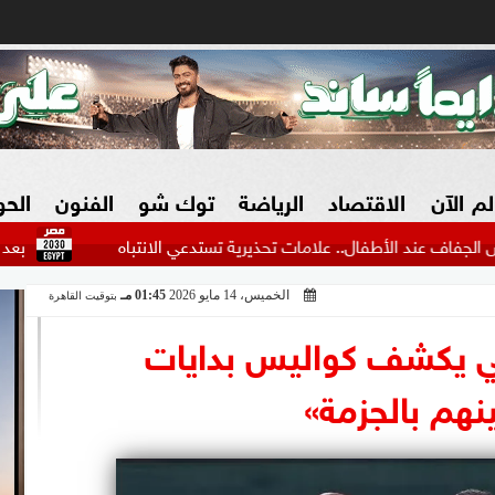
لم الآن
الاقتصاد
الرياضة
توك شو
الفنون
الح
لأطفال.. علامات تحذيرية تستدعي الانتباه
بعد رحيله مجانًا
الخميس، 14 مايو 2026
01:45 مـ
بتوقيت القاهرة
البنوك
بطولات مصرية
فيديو 2030
ش
في يكشف كواليس بدايات
الزراعة فى مصر
بطولات عربية
ينهم بالجزمة»
سوق العقارات
بطولات أوروبية
المسؤولية المجتمعية
بطولات عالمية