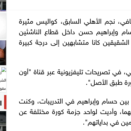
في، نجم الأهلي السابق، كواليس مثيرة
سام وإبراهيم حسن داخل قطاع الناشئين
 الشقيقين كانا متشابهين إلى درجة كبيرة
ي، في تصريحات تليفزيونية عبر قناة "أون
رة طبق الأصل".
ين حسام وإبراهيم في التدريبات، وكنت
ا
هما، وأديت لواحد جزمة كورة مختلفة عن
جمين في بداياتهم".