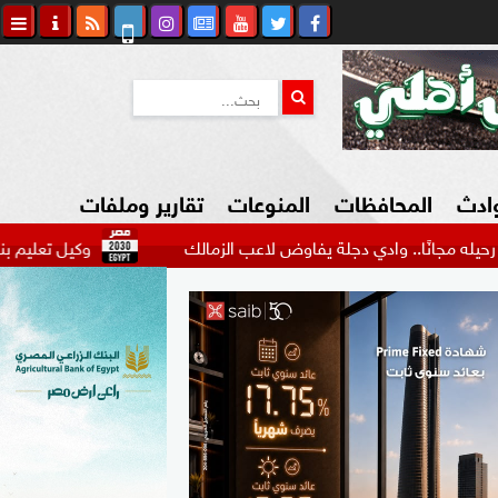
وادث
المحافظات
المنوعات
تقارير وملفات
.. وادي دجلة يفاوض لاعب الزمالك
وكيل تعليم بني سويف ينا
كاوي المواطن
السياحة في مصر
التكنولوجيا
المرأة والأسرة
السيارات