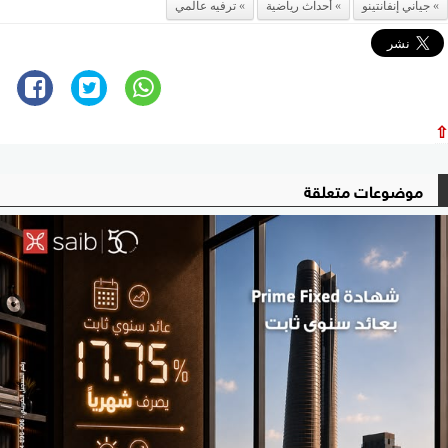
جياني إنفانتينو
أحداث رياضية
ترفيه عالمي
⇧
موضوعات متعلقة