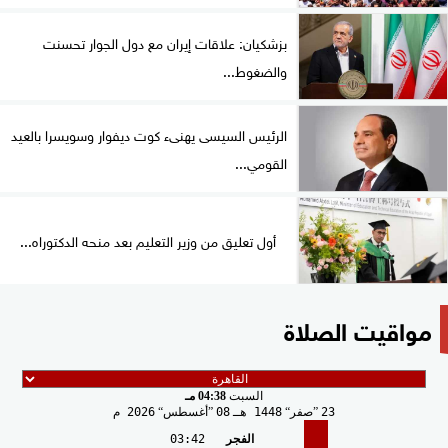
بزشكيان: علاقات إيران مع دول الجوار تحسنت
والضغوط...
الرئيس السيسى يهنىء كوت ديفوار وسويسرا بالعيد
القومي...
أول تعليق من وزير التعليم بعد منحه الدكتوراه...
مواقيت الصلاة
السبت
04:38 مـ
23
صفر
1448 هـ
08
أغسطس
2026 م
الفجر
03:42