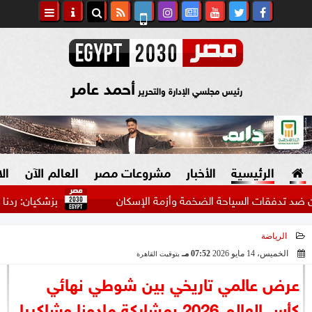
أحمد عامر
رئيس مجلسي الإدارة والتحرير
الرئيسية
الأخبار
مشروعات مصر
العالم الآن
ال
ات السياحة الضخمة وأزمة الإسكان
بزشكيان: ردنا على واشنط
الرياضة
السياسة
صنع في مصر
الخميس، 14 مايو 2026
07:52 مـ
بتوقيت القاهرة
2026-05-14 19:52:05
دين وفتاوى
عرض عالمي تاريخي بين شوطي نهائي
الرئاسة
كأس العالم 2026 بمشاركة مادونا وشاكيرا