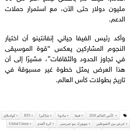
مليون دولار حتى الآن، مع استمرار حملات
الدعم.
وأكد رئيس الفيفا جياني إنفانتينو أن اختيار
النجوم المشاركين يعكس “قوة الموسيقى
في تجاوز الحدود والثقافات”، مشيرًا إلى أن
هذا العرض يمثل خطوة غير مسبوقة في
تاريخ بطولات كأس العالم.
كأس العالم 2026
فيفا
مادونا
شاكيرا
BTS
كولدبلاي
عرض بين الشوطين
نيويورك نيو جيرسي
كرة القدم
Global Citizen