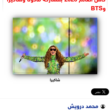
البرلمان
وBTS
الوزارات
الأحزاب
شاكيرا
محمد درويش