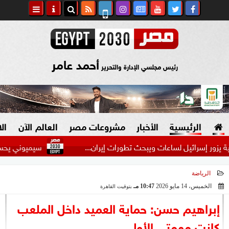
أحمد عامر
رئيس مجلسي الإدارة والتحرير
الرئيسية
الأخبار
مشروعات مصر
العالم الآن
ال
إسرائيل لساعات ويبحث تطورات إيران...
سيميوني يحسم موقفه م
الرياضة
السياسة
صنع في مصر
الخميس، 14 مايو 2026
10:47 مـ
بتوقيت القاهرة
2026-05-14 22:47:05
دين وفتاوى
إبراهيم حسن: حماية العميد داخل الملعب
الرئاسة
كانت مهمتي الأولى