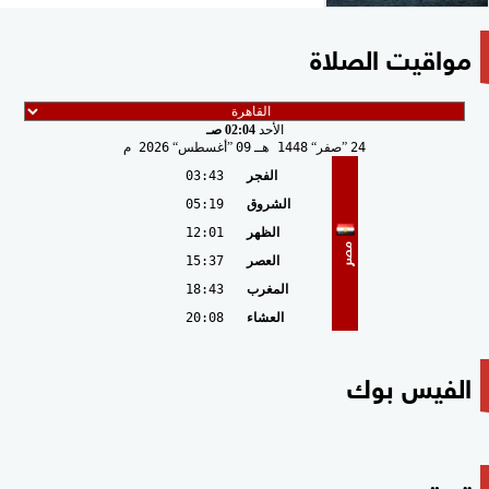
مواقيت الصلاة
الأحد
02:04 صـ
24
صفر
1448 هـ
09
أغسطس
2026 م
الفجر
03:43
الشروق
05:19
الظهر
12:01
مصر
العصر
15:37
المغرب
18:43
العشاء
20:08
الفيس بوك