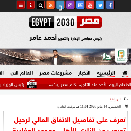
أحمد عامر
رئيس مجلسي الإدارة والتحرير
الرئيسية
الأخبار
مشروعات مصر
العالم الآن
ال
م الأحد عند التاجر.. بكام سعر زيت...
رئيس الوزراء يتفقد سير
الرياضة
السياسة
صنع في مصر
الخميس، 14 مايو 2026
11:01 مـ
بتوقيت القاهرة
2026-05-14 23:01:16
دين وفتاوى
تعرف على تفاصيل الاتفاق المالي لرحيل
الرئاسة
توروب عن النادي الأهلي وموعد المغادرة