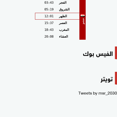
الفجر
03:43
الشروق
05:19
الظهر
12:01
مصر
العصر
15:37
المغرب
18:43
العشاء
20:08
الفيس بوك
تويتر
Tweets by msr_2030