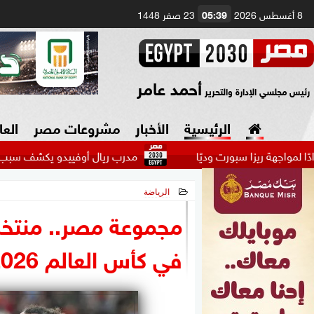
8 أغسطس 2026
05:39
23 صفر 1448
أحمد عامر
رئيس مجلسي الإدارة والتحرير
الرئيسية
الأخبار
مشروعات مصر
العا
ا سبورت وديًا
مدرب ريال أوفييدو يكشف سبب استبعاد هيثم
الرياضة
السياسة
صنع في مصر
2026-05-15 14:44:33
مجموعة مصر.. منتخب 
دين وفتاوى
في كأس العالم 2026
الرئاسة
البرلمان