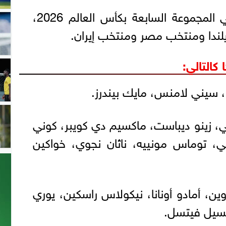
ويتواجد منتخب بلجيكا في المجموعة السابعة بكأس العالم 2026،
زيلندا ومنتخب مصر ومنتخب إيران.
كالتالي:
، سيني لامنس، مايك بيندرز.
ي، زينو ديباست، ماكسيم دي كويبر، كوني
ي، توماس مونييه، ناثان نجوي، خواكين
ن، أمادو أونانا، نيكولاس راسكين، يوري
أكسيل فيتسل.