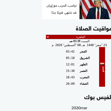
ترامب: الحرب مع إيران
قد تنتهي قريبًا جدًا
واقيت الصلاة
السبت
03:39 صـ
23
صفر
1448 هـ
08
أغسطس
2026 م
الفجر
03:42
الشروق
05:18
الظهر
12:01
مصر
العصر
15:38
المغرب
18:43
العشاء
20:09
لفيس بوك
2030msr