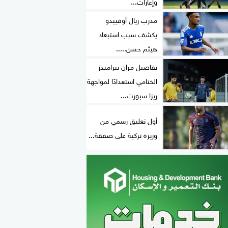
وإعارات...
مدرب ريال أوفييدو
يكشف سبب استبعاد
هيثم حسن.....
تفاصيل مران بيراميدز
الختامي استعدادًا لمواجهة
ريزا سبورت...
أول تعليق رسمي من
وزيرة تركية على صفقة...