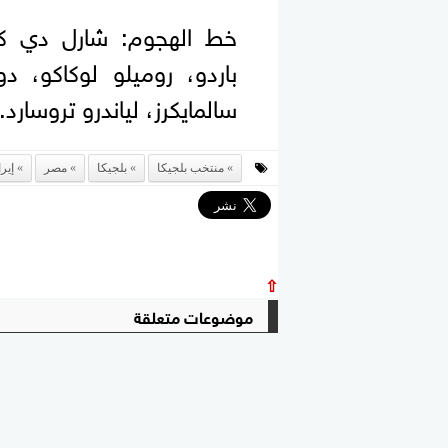
خط الهجوم: شارل دي كيت
باردو، روميلو لوكاكو، د
سالمايكرز، لياندرو تروسارد.
منتخب بلجيكا
بلجيكا
مصر
إير
⇧
موضوعات متعلقة