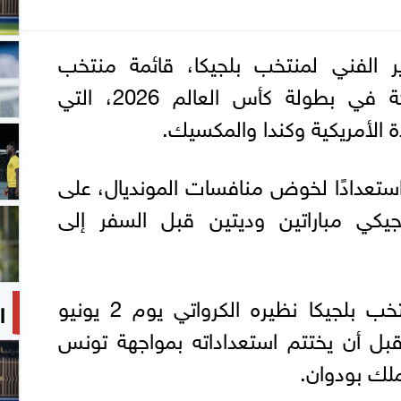
ير الفني لمنتخب بلجيكا، قائمة منتخب
الشياطين الحمر، المشاركة في بطولة كأس العالم 2026، التي
 الأمريكية وكندا والمكسيك.
ئمة 26 لاعبًا، استعدادًا لخوض منافسات المونديال، على
يكي مباراتين وديتين قبل السفر إلى
ومن المقرر أن يواجه منتخب بلجيكا نظيره الكرواتي يوم 2 يونيو
ا
قبل أن يختتم استعداداته بمواجهة تونس