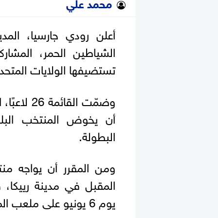
محمد علي
أعلن رودي جارسيا، المد
تستضيفها الولايات المتحدة
وضمّت القا
أن يخوض المنتخب البلج
البطولة.
المقبل في مدينة رييكا، 
يوم 6 يونيو على ملعب الملك بودوان.