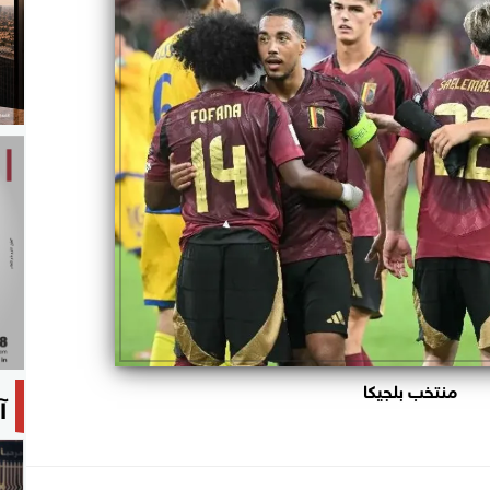
منتخب بلجيكا
آ