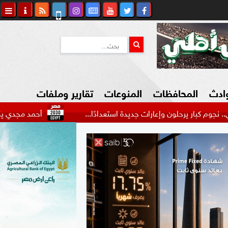
وادث
المحافظات
المنوعات
تقارير وملفات
حلون وإعارات جديدة استعدادًا...
أحمد مجدي يكشف كواليس رح
كاوي المواطن
السياحة في مصر
التكنولوجيا
المرأة والأسرة
السيارات