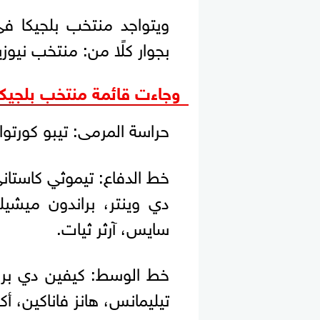
بجوار كلًا من: منتخب نيو
وجاءت قائمة منتخب بلجيكا 
حراسة المرمى: تيبو كورتوا
خط الدفاع: تيموثي كاستان
دي وينتر، براندون ميشيل
سايس، آرثر ثيات.
خط الوسط: كيفين دي بروي
تيليمانس، هانز فاناكين، 