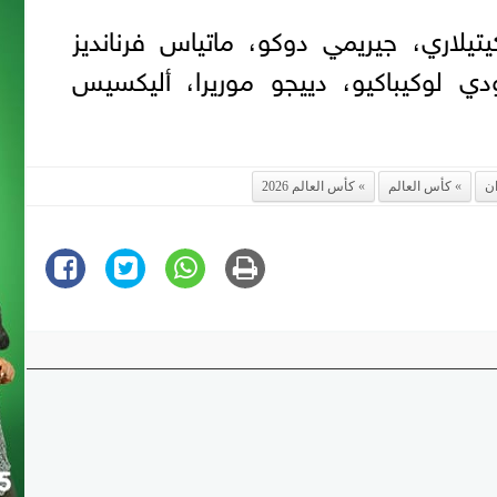
يلاري، جيريمي دوكو، ماتياس فرنانديز
ودي لوكيباكيو، دييجو موريرا، أليكسيس
ان
كأس العالم
كأس العالم 2026