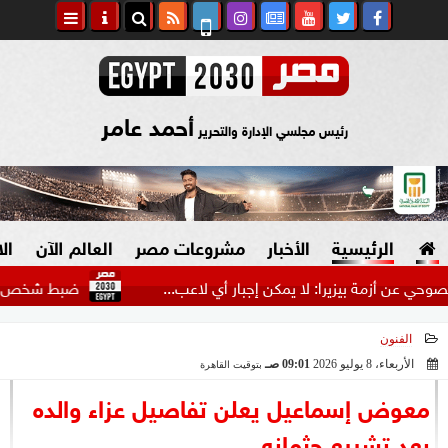
أحمد عامر
رئيس مجلسي الإدارة والتحرير
الرئيسية
الأخبار
مشروعات مصر
العالم الآن
ال
مة بيزيرا: لا يمكن إجبار أي لاعب...
ضبط شخص انتحل صفة 
الفنون
السياسة
صنع في مصر
الأربعاء، 8 يوليو 2026
09:01 صـ
بتوقيت القاهرة
2026-07-08 09:01:54
دين وفتاوى
معوض إسماعيل يعلن تفاصيل عزاء والده
الرئاسة
بعد تشييع جثمانه