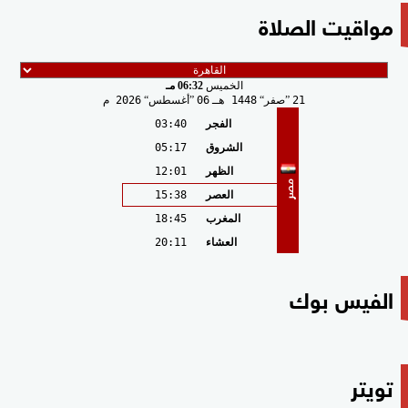
مواقيت الصلاة
الخميس
06:32 مـ
21
صفر
1448 هـ
06
أغسطس
2026 م
الفجر
03:40
الشروق
05:17
الظهر
12:01
مصر
العصر
15:38
المغرب
18:45
العشاء
20:11
الفيس بوك
تويتر