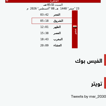
السبت
05:32 صـ
23
صفر
1448 هـ
08
أغسطس
2026 م
الفجر
03:42
الشروق
05:18
الظهر
12:01
مصر
العصر
15:38
المغرب
18:43
العشاء
20:09
الفيس بوك
تويتر
Tweets by msr_2030