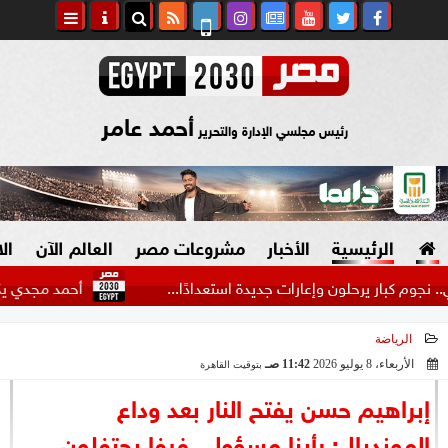
أحمد عامر
رئيس مجلسي الإدارة والتحرير
الرئيسية
الأخبار
مشروعات مصر
العالم الآن
ال
 يرحلون وإعارات جديدة استعدادًا...
أحمد مجدي يكشف كواليس
الرياضة
السياسة
صنع في مصر
الأربعاء، 8 يوليو 2026
11:42 صـ
بتوقيت القاهرة
2026-07-08 11:42:07
دين وفتاوى
إبراهيم حسن يفتح النار بعد وداع
الرئاسة
المونديال: رأينا مسؤولي فيفا يحتفلون